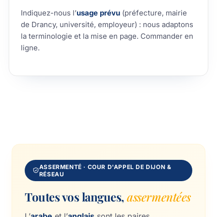
Indiquez-nous l’
usage prévu
(préfecture, mairie
de Drancy, université, employeur) : nous adaptons
la terminologie et la mise en page.
Commander en
ligne
.
ASSERMENTÉ · COUR D'APPEL DE DIJON &
RÉSEAU
Toutes vos langues,
assermentées
L’
arabe
et l’
anglais
sont les paires