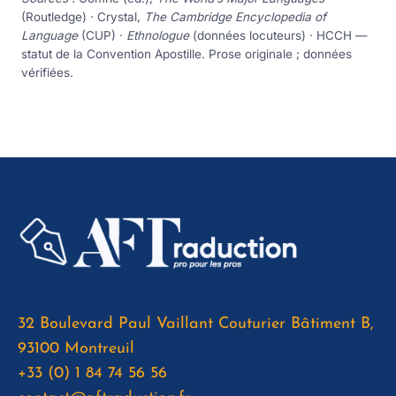
(Routledge) · Crystal,
The Cambridge Encyclopedia of
Language
(CUP) ·
Ethnologue
(données locuteurs) · HCCH —
statut de la Convention Apostille. Prose originale ; données
vérifiées.
32 Boulevard Paul Vaillant Couturier Bâtiment B,
93100 Montreuil
+33 (0) 1 84 74 56 56