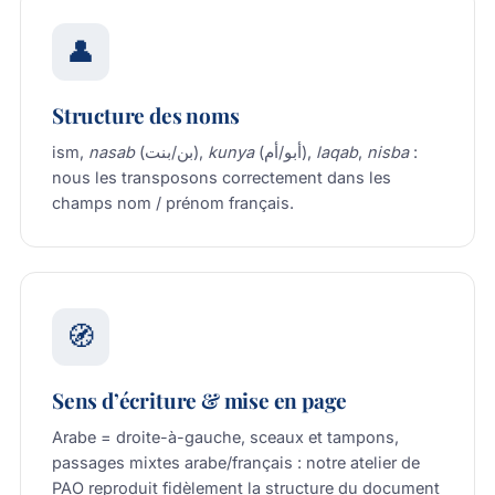
👤
Structure des noms
ism,
nasab
(بن/بنت),
kunya
(أبو/أم),
laqab
,
nisba
:
nous les transposons correctement dans les
champs nom / prénom français.
🧭
Sens d’écriture & mise en page
Arabe = droite-à-gauche, sceaux et tampons,
passages mixtes arabe/français : notre atelier de
PAO reproduit fidèlement la structure du document