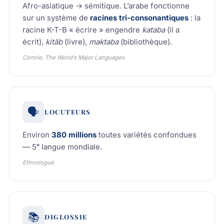
Afro-asiatique → sémitique. L’arabe fonctionne
sur un système de
racines tri-consonantiques
: la
racine K-T-B « écrire » engendre
kataba
(il a
écrit),
kitāb
(livre),
maktaba
(bibliothèque).
Comrie, The World’s Major Languages
🗣️
LOCUTEURS
Environ
380 millions
toutes variétés confondues
— 5ᵉ langue mondiale.
Ethnologue
📚
DIGLOSSIE