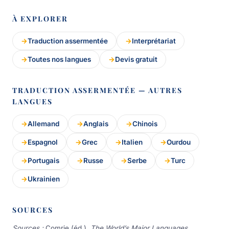
À EXPLORER
Traduction assermentée
Interprétariat
Toutes nos langues
Devis gratuit
TRADUCTION ASSERMENTÉE — AUTRES
LANGUES
Allemand
Anglais
Chinois
Espagnol
Grec
Italien
Ourdou
Portugais
Russe
Serbe
Turc
Ukrainien
SOURCES
Sources :
Comrie (éd.),
The World’s Major Languages