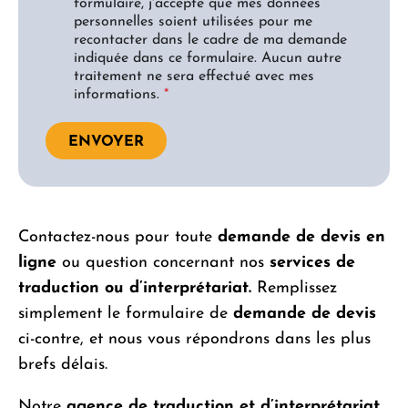
c
formulaire, j'accepte que mes données
c
personnelles soient utilisées pour me
o
recontacter dans le cadre de ma demande
r
indiquée dans ce formulaire. Aucun autre
d
traitement ne sera effectué avec mes
R
informations.
*
G
P
D
ENVOYER
*
Contactez-nous pour toute
demande de devis en
ligne
ou question concernant nos
services de
traduction ou d’interprétariat.
Remplissez
simplement le formulaire de
demande de devis
ci-contre, et nous vous répondrons dans les plus
brefs délais.
Notre
agence de traduction et d’interprétariat