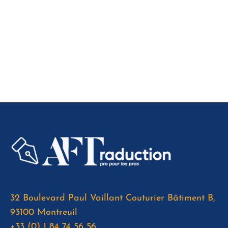
32 Boulevard Paul Vaillant Couturier Bâtiment B,
93100 Montreuil
+33 (0) 1 84 74 56 56