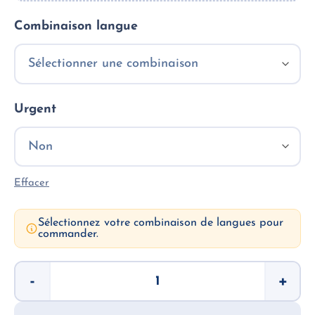
Combinaison langue
Urgent
Effacer
Sélectionnez votre combinaison de langues pour
commander.
quantité
-
+
de
Acte
de