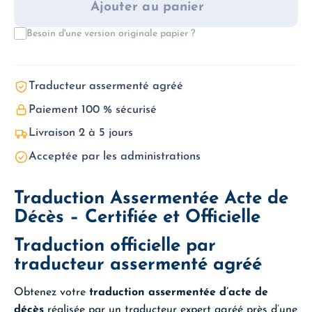
décès
Ajouter au panier
-
Traduction
Besoin d'une version originale papier ?
assermentée
Traducteur assermenté agréé
Paiement 100 % sécurisé
Livraison 2 à 5 jours
Acceptée par les administrations
Traduction Assermentée Acte de
Décès – Certifiée et Officielle
Traduction officielle par
traducteur assermenté agréé
Obtenez votre
traduction assermentée d’acte de
décès
réalisée par un traducteur expert agréé près d’une