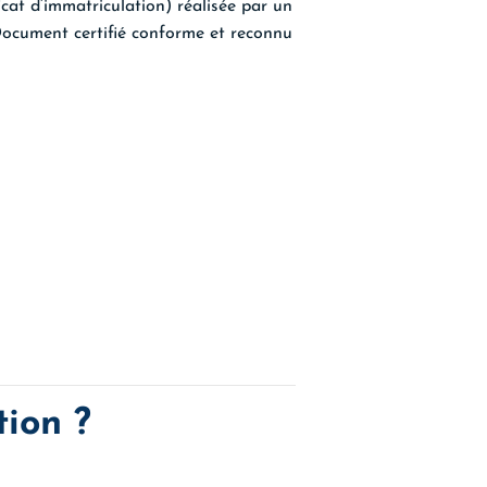
icat d’immatriculation) réalisée par un
 Document certifié conforme et reconnu
tion ?