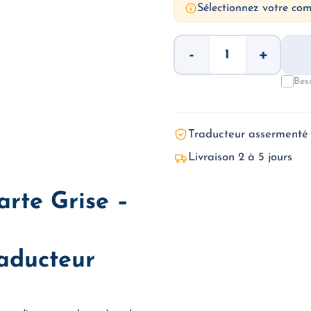
Sélectionnez votre co
quantité
-
+
de
Carte
grise
Bes
(certificat
d'immatriculation
-
Traduction
Traducteur assermenté
assermentée
Livraison 2 à 5 jours
rte Grise –
raducteur