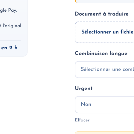
gle Pay.
Document à traduire
l'original
Sélectionner un fichie
 en 2 h
Combinaison langue
Urgent
Effacer