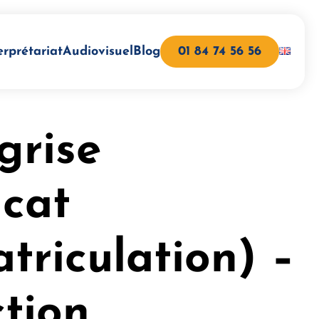
erprétariat
Audiovisuel
Blog
01 84 74 56 56
grise
icat
triculation) –
tion