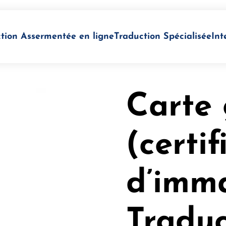
tion Assermentée en ligne
Traduction Spécialisée
Int
Carte 
(certif
d’imma
Traduc