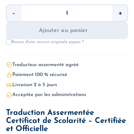
quantité
-
+
de
Certificat
de
scolarité
Ajouter au panier
-
Traduction
Besoin d'une version originale papier ?
assermentée
Traducteur assermenté agréé
Paiement 100 % sécurisé
Livraison 2 à 5 jours
Acceptée par les administrations
Traduction Assermentée
Certificat de Scolarité – Certifiée
et Officielle