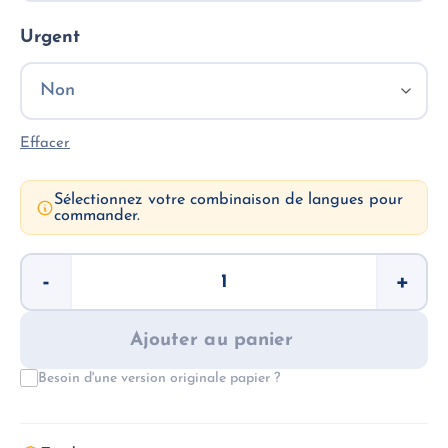
Urgent
Effacer
Sélectionnez votre combinaison de langues pour
commander.
quantité
-
+
de
Livret
de
famille
Ajouter au panier
-
Traduction
Besoin d'une version originale papier ?
assermentée