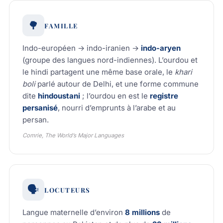
🌳
FAMILLE
Indo-européen → indo-iranien →
indo-aryen
(groupe des langues nord-indiennes). L’ourdou et
le hindi partagent une même base orale, le
khari
boli
parlé autour de Delhi, et une forme commune
dite
hindoustani
; l’ourdou en est le
registre
persanisé
, nourri d’emprunts à l’arabe et au
persan.
Comrie, The World’s Major Languages
🗣️
LOCUTEURS
Langue maternelle d’environ
8 millions
de