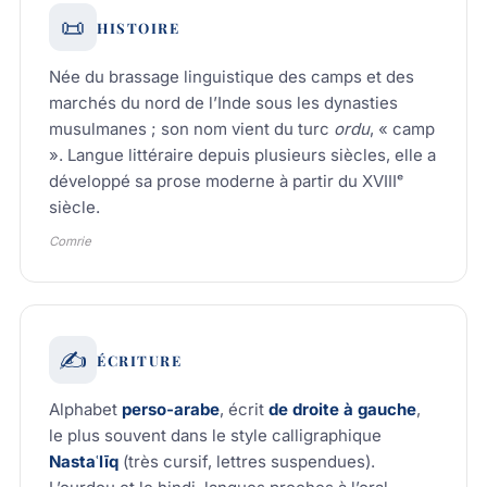
📜
HISTOIRE
Née du brassage linguistique des camps et des
marchés du nord de l’Inde sous les dynasties
musulmanes ; son nom vient du turc
ordu
, « camp
». Langue littéraire depuis plusieurs siècles, elle a
développé sa prose moderne à partir du XVIIIᵉ
siècle.
Comrie
✍️
ÉCRITURE
Alphabet
perso-arabe
, écrit
de droite à gauche
,
le plus souvent dans le style calligraphique
Nastaʿlīq
(très cursif, lettres suspendues).