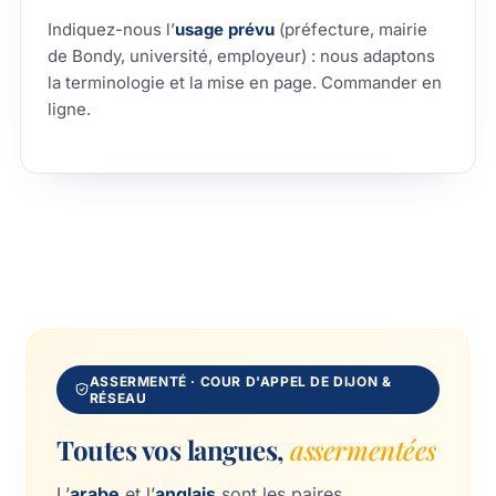
Indiquez-nous l’
usage prévu
(préfecture, mairie
de Bondy, université, employeur) : nous adaptons
la terminologie et la mise en page.
Commander en
ligne
.
ASSERMENTÉ · COUR D'APPEL DE DIJON &
RÉSEAU
Toutes vos langues,
assermentées
L’
arabe
et l’
anglais
sont les paires