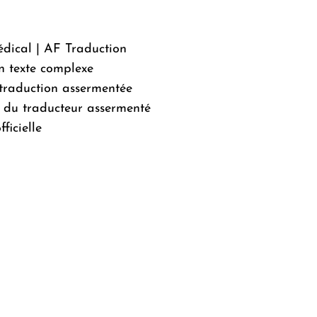
édical | AF Traduction
n texte complexe
a traduction assermentée
 du traducteur assermenté
ficielle