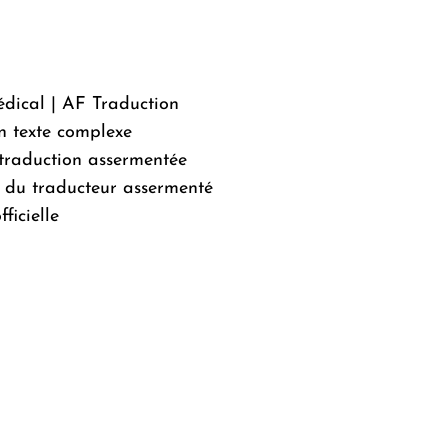
édical | AF Traduction
n texte complexe
a traduction assermentée
 du traducteur assermenté
ficielle