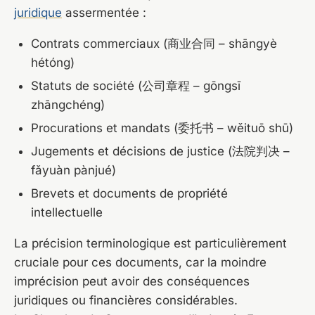
juridique
assermentée :
Contrats commerciaux (商业合同 – shāngyè
hétóng)
Statuts de société (公司章程 – gōngsī
zhāngchéng)
Procurations et mandats (委托书 – wěituō shū)
Jugements et décisions de justice (法院判决 –
fǎyuàn pànjué)
Brevets et documents de propriété
intellectuelle
La précision terminologique est particulièrement
cruciale pour ces documents, car la moindre
imprécision peut avoir des conséquences
juridiques ou financières considérables.