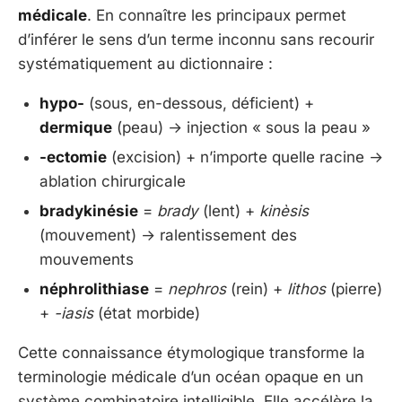
médicale
. En connaître les principaux permet
d’inférer le sens d’un terme inconnu sans recourir
systématiquement au dictionnaire :
hypo-
(sous, en-dessous, déficient) +
dermique
(peau) → injection « sous la peau »
-ectomie
(excision) + n’importe quelle racine →
ablation chirurgicale
bradykinésie
=
brady
(lent) +
kinèsis
(mouvement) → ralentissement des
mouvements
néphrolithiase
=
nephros
(rein) +
lithos
(pierre)
+
-iasis
(état morbide)
Cette connaissance étymologique transforme la
terminologie médicale d’un océan opaque en un
système combinatoire intelligible. Elle accélère la