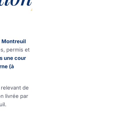
à
Montreuil
es, permis et
s une cour
rne (à
 relevant de
n livrée par
il.