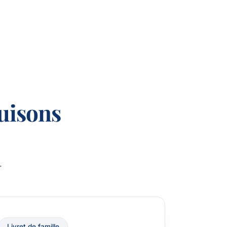
uisons
.
Livret de famille