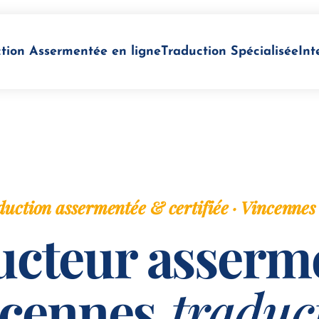
tion Assermentée en ligne
Traduction Spécialisée
Int
uction assermentée & certifiée · Vincennes
cteur asserm
ncennes
traduc