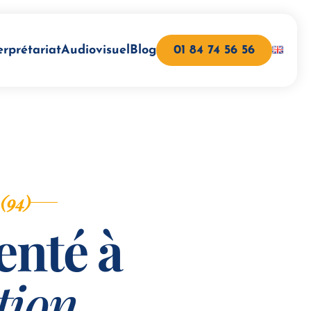
erprétariat
Audiovisuel
Blog
01 84 74 56 56
 (94)
enté à
tion