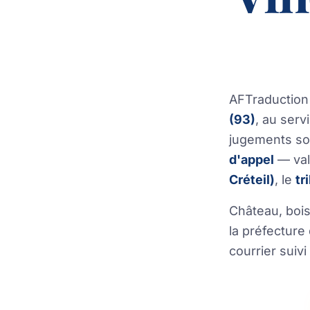
AFTraduction
(93)
, au serv
jugements son
d'appel
— val
Créteil)
, le
tr
Château, bois
la préfecture
courrier suivi