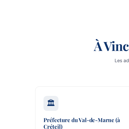
À Vin
Les ad
🏛️
Préfecture du Val-de-Marne (à
Créteil)