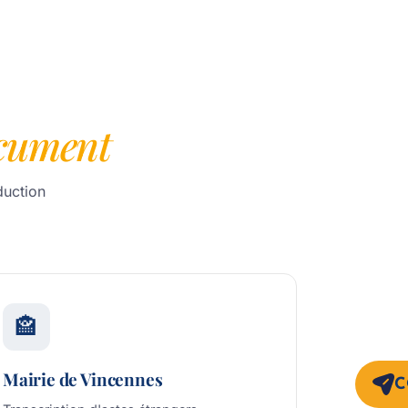
cument
duction
🏤
Mairie de Vincennes
C