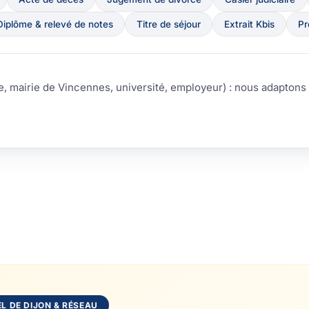
Diplôme & relevé de notes
Titre de séjour
Extrait Kbis
Pr
, mairie de Vincennes, université, employeur) : nous adaptons 
L DE DIJON & RÉSEAU