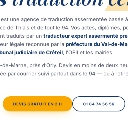
 est une agence de traduction assermentée basée 
ice de Thiais et de tout le 94. Vos actes, diplômes, p
t traduits par un
traducteur expert assermenté prè
eur légale reconnue par la
préfecture du Val-de-Ma
ibunal judiciaire de Créteil
, l'OFII et les mairies.
-de-Marne, près d’Orly. Devis en moins de deux he
rée par courrier suivi partout dans le 94 — ou à retir
DEVIS GRATUIT EN 2 H
01 84 74 56 56