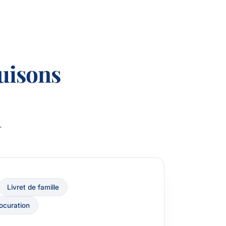
uisons
.
Livret de famille
ocuration