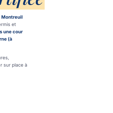
à
Montreuil
ermis et
s une cour
rne (à
ures,
er sur place à