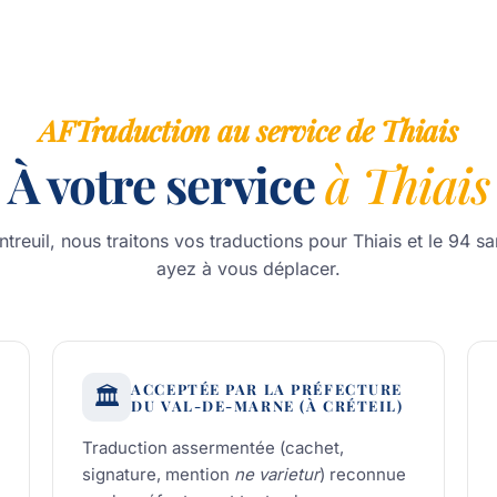
AFTraduction au service de Thiais
À votre service
à Thiais
treuil, nous traitons vos traductions pour Thiais et le 94 s
ayez à vous déplacer.
ACCEPTÉE PAR LA PRÉFECTURE
🏛️
DU VAL-DE-MARNE (À CRÉTEIL)
Traduction assermentée (cachet,
signature, mention
ne varietur
) reconnue