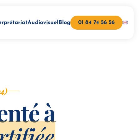
erprétariat
Audiovisuel
Blog
01 84 74 56 56
94)
enté à
tifiée