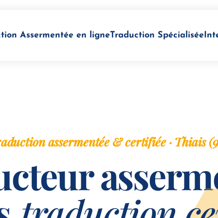
tion Assermentée en ligne
Traduction Spécialisée
Int
aduction assermentée & certifiée · Thiais (
cteur asserm
is
traduction cer