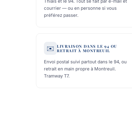
Thiais et le 94. Tout se fait par e-mail et
courrier — ou en personne si vous
préférez passer.
LIVRAISON DANS LE 94 OU
✉️
RETRAIT À MONTREUIL
Envoi postal suivi partout dans le 94, ou
retrait en main propre à Montreuil.
Tramway T7.