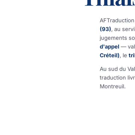
AFTraduction
(93)
, au serv
jugements son
d'appel
— val
Créteil)
, le
tr
Au sud du Val
traduction liv
Montreuil.