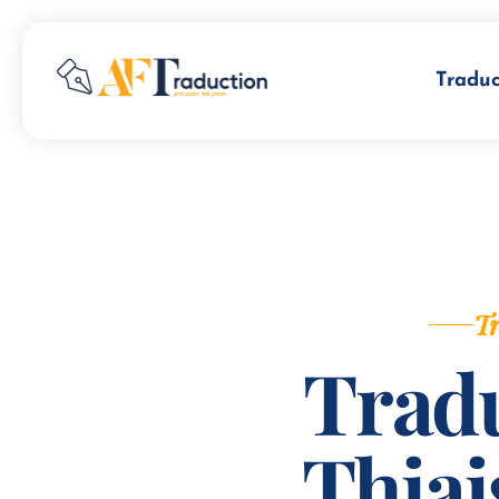
Traduc
Tr
Tradu
Thia