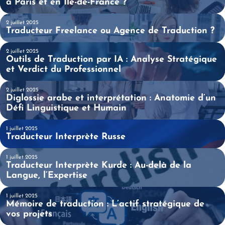
à Paris et en Île-de-France ?
2 juillet 2025
Traducteur Freelance ou Agence de Traduction ?
 LA SUITE
2 juillet 2025
Outils de Traduction par IA : Analyse Stratégique
 LA SUITE
et Verdict du Professionnel
2 juillet 2025
Diglossie arabe et interprétation : Anatomie d’un
 LA SUITE
Défi Linguistique et Humain
1 juillet 2025
Traducteur Interprète Russe
 LA SUITE
1 juillet 2025
Traducteur Interprète Kurde : Au-delà de la
 LA SUITE
Langue, l’Expertise
1 juillet 2025
Mémoire de traduction : L’actif stratégique de
 LA SUITE
vos projets