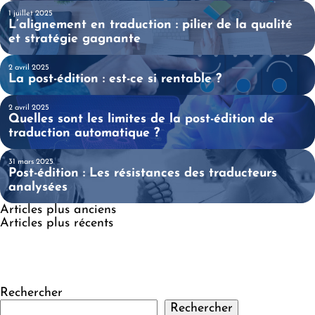
1 juillet 2025
L’alignement en traduction : pilier de la qualité
 LA SUITE
et stratégie gagnante
2 avril 2025
La post-édition : est-ce si rentable ?
 LA SUITE
2 avril 2025
Quelles sont les limites de la post-édition de
 LA SUITE
traduction automatique ?
31 mars 2025
Post-édition : Les résistances des traducteurs
 LA SUITE
analysées
Articles plus anciens
Navigation
Articles plus récents
des
articles
Rechercher
Rechercher