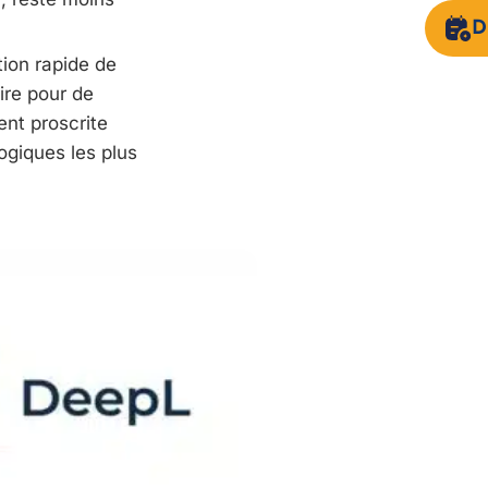
D
tion rapide de
aire pour de
ent proscrite
ogiques les plus