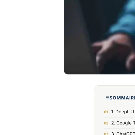
SOMMAIR
1. DeepL : 
2. Google T
3. ChatGPT 