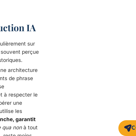
uction IA
culièrement sur
n souvent perçue
storiques.
ne architecture
ents de phrase
se
t à respecter le
opérer une
tilise les
anche, garantit
e qua non
à tout
C
, reste moins