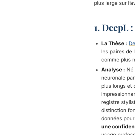
plus large sur l’
1. DeepL 
La Thèse :
De
les paires de
comme plus na
Analyse :
Né 
neuronale par
plus longs et
impressionnan
registre styli
distinction f
données pour 
une confident
usage profess