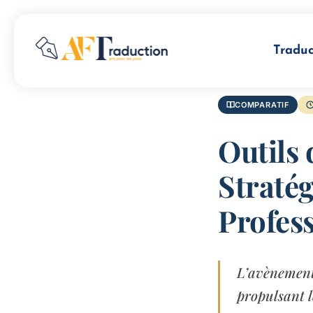
Traduc
COMPARATIF
Outils 
Stratég
Profes
L’avènement
propulsant le