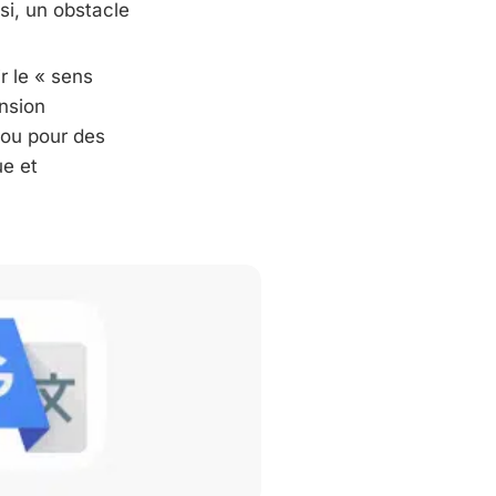
ssi, un obstacle
r le « sens
nsion
n ou pour des
ue et