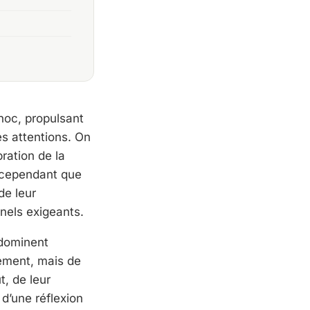
oc, propulsant
les attentions. On
ration de la
e cependant que
de leur
nnels exigeants.
 dominent
sement, mais de
t, de leur
 d’une réflexion