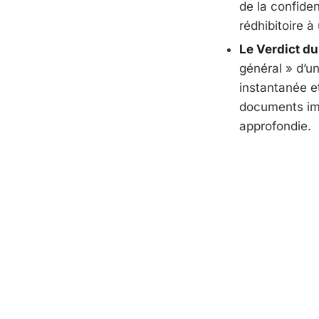
de la confiden
rédhibitoire 
Le Verdict du
général » d’u
instantanée et
documents imp
approfondie.