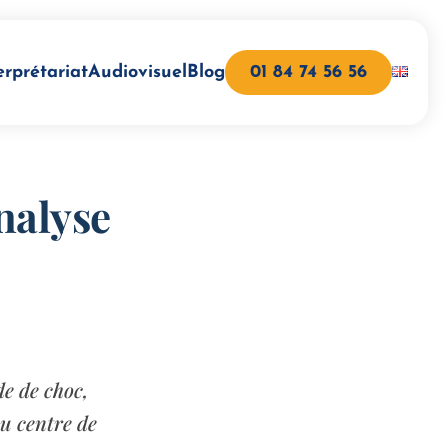
erprétariat
Audiovisuel
Blog
01 84 74 56 56
nalyse
e de choc,
au centre de