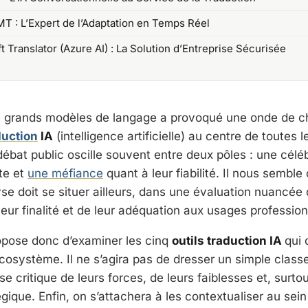
T : L’Expert de l’Adaptation en Temps Réel
t Translator (Azure AI) : La Solution d’Entreprise Sécurisée
 grands modèles de langage a provoqué une onde de ch
duction
IA
(intelligence artificielle) au centre de toutes 
ébat public oscille souvent entre deux pôles : une céléb
te et
une méfiance
quant à leur fiabilité. Il nous sembl
yse doit se situer ailleurs, dans une évaluation nuancée 
leur finalité et de leur adéquation aux usages professio
ropose donc d’examiner les cinq
outils traduction IA
qui
écosystème. Il ne s’agira pas de dresser un simple clas
 critique de leurs forces, de leurs faiblesses et, surtou
gique. Enfin, on s’attachera à les contextualiser au sein