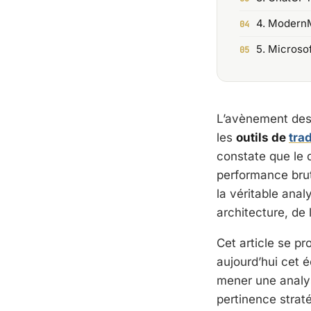
4. ModernM
5. Microsof
L’avènement des
les
outils de
tra
constate que le d
performance bru
la véritable anal
architecture, de 
Cet article se p
aujourd’hui cet 
mener une analyse
pertinence straté