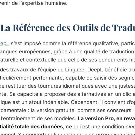
avenir de l’expertise humaine.
: La Référence des Outils de Trad
epL
s’est imposé comme la référence qualitative, parti
 langues européennes, grâce à une qualité de traductio
turelle et contextuelle que celle de ses concurrents hi
des travaux de l’équipe de Linguee, DeepL bénéficie d’u
ticulièrement performante, capable de saisir des segm
 de restituer des tournures idiomatiques avec une justes
te. Sa capacité à proposer des alternatives en un clic e
stique est un atout indéniable. Cependant, il convient d’
ondamentale : la version gratuite, comme ses consœurs, u
l’entraînement de ses modèles.
La version Pro, en rev
ialité totale des données
, ce qui est une condition
sin
ionnel. Sa couverture linguistique, bien qu’en expansion