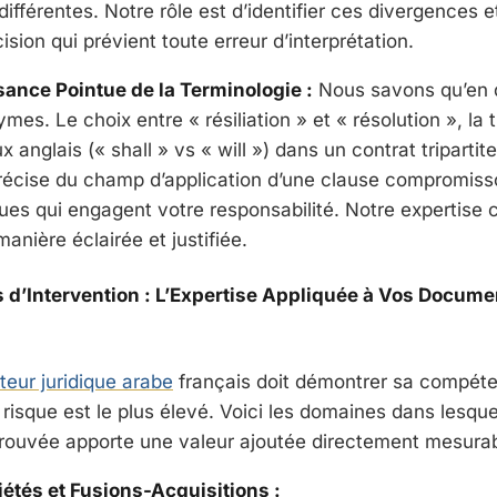
ifférentes. Notre rôle est d’identifier ces divergences et
sion qui prévient toute erreur d’interprétation.
ance Pointue de la Terminologie :
Nous savons qu’en dro
es. Le choix entre « résiliation » et « résolution », la 
anglais (« shall » vs « will ») dans un contrat tripartite
précise du champ d’application d’une clause compromiss
ues qui engagent votre responsabilité. Notre expertise 
anière éclairée et justifiée.
 d’Intervention : L’Expertise Appliquée à Vos Docume
teur juridique arabe
français doit démontrer sa compéte
risque est le plus élevé. Voici les domaines dans lesque
rouvée apporte une valeur ajoutée directement mesurab
iétés et Fusions-Acquisitions :