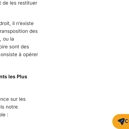
 de les restituer
it, il n’existe
transposition des
, ou la
oire sont des
consiste à opérer
nts les Plus
nce sur les
ls notre
le :
C