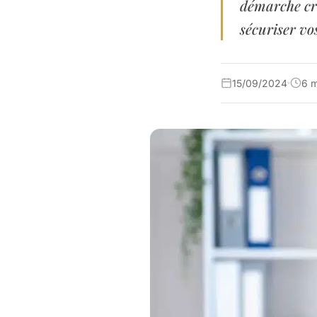
démarche cri
sécuriser vo
15/09/2024
6 m