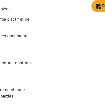
D
mblées.
ie d’actif et de
 des documents
venture, contrats
ire de chaque
parties.