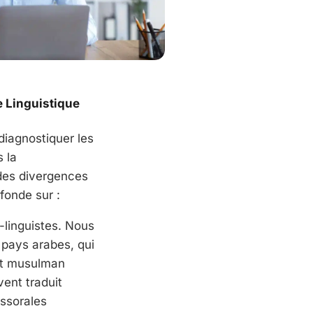
e Linguistique
 diagnostiquer les
s la
des divergences
fonde sur :
-linguistes. Nous
s pays arabes, qui
oit musulman
vent traduit
ssorales