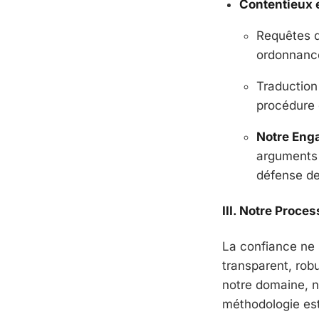
Contentieux e
Requêtes d
ordonnance
Traduction
procédure 
Notre Eng
arguments 
défense de
III. Notre Proce
La confiance ne 
transparent, rob
notre domaine, ne
méthodologie est 