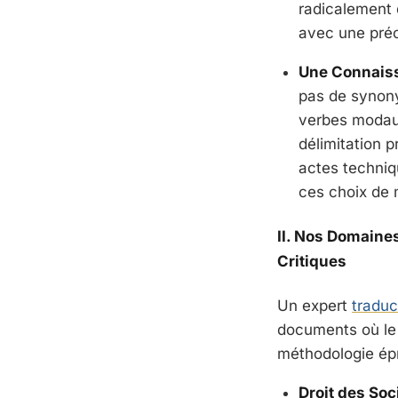
radicalement d
avec une préci
Une Connaiss
pas de synonym
verbes modaux 
délimitation 
actes techniq
ces choix de m
II. Nos Domaines
Critiques
Un expert
traduc
documents où le 
méthodologie ép
Droit des Soc