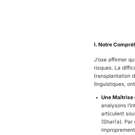
I. Notre Compré
J’ose affirmer qu
risques. La diffi
transplantation 
linguistiques, on
Une Maîtrise 
analysons l’in
articulent so
(
Sharīʿa
). Par
improprement 