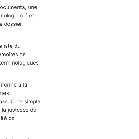
documents, une
inologie clé et
e dossier
aliste du
mémoires de
 terminologiques
nforme à la
êmes
 pas d’une simple
 la justesse de
ité de