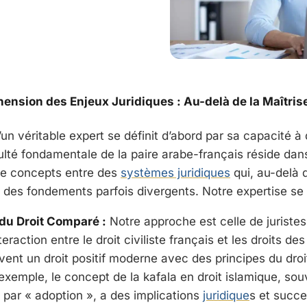
hension des Enjeux Juridiques : Au-delà de la Maîtris
’un véritable expert se définit d’abord par sa capacité à
culté fondamentale de la paire arabe-français réside dan
de concepts entre des
systèmes juridiques
qui, au-delà 
t des fondements parfois divergents. Notre expertise se 
du Droit Comparé :
Notre approche est celle de juristes
teraction entre le droit civiliste français et les droits de
uvent un droit positif moderne avec des principes du dr
 exemple, le concept de la
kafala
en droit islamique, sou
par « adoption », a des implications
juridique
s et succe