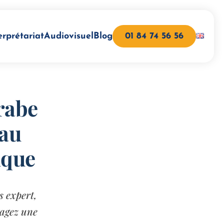
erprétariat
Audiovisuel
Blog
01 84 74 56 56
rabe
 au
ique
s expert,
gagez une