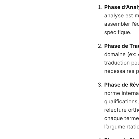
Phase d’Analy
analyse est me
assembler l’éq
spécifique.
Phase de Trad
domaine (ex: 
traduction po
nécessaires p
Phase de Révi
norme interna
qualifications
relecture orth
chaque terme a
l’argumentati