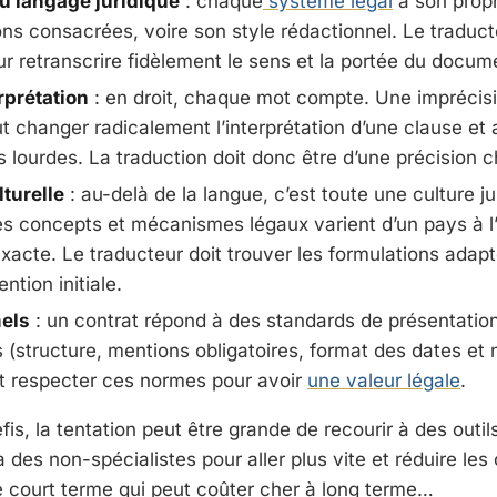
u langage juridique
: chaque
système légal
a son propr
ns consacrées, voire son style rédactionnel. Le traducte
r retranscrire fidèlement le sens et la portée du docume
rprétation
: en droit, chaque mot compte. Une imprécis
t changer radicalement l’interprétation d’une clause et 
lourdes. La traduction doit donc être d’une précision ch
lturelle
: au-delà de la langue, c’est toute une culture jur
es concepts et mécanismes légaux varient d’un pays à l’
xacte. Le traducteur doit trouver les formulations adap
ention initiale.
els
: un contrat répond à des standards de présentation 
s (structure, mentions obligatoires, format des dates e
it respecter ces normes pour avoir
une valeur légale
.
fis, la tentation peut être grande de recourir à des outil
des non-spécialistes pour aller plus vite et réduire les 
court terme qui peut coûter cher à long terme…