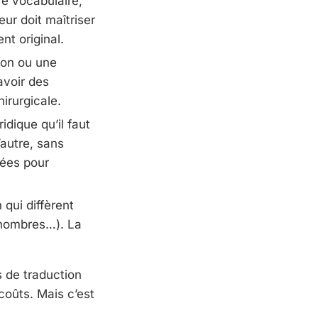
e vocabulaire,
ur doit maîtriser
nt original.
ion ou une
avoir des
irurgicale.
idique qu’il faut
autre, sans
tées pour
qui diffèrent
t nombres…). La
s de traduction
coûts. Mais c’est