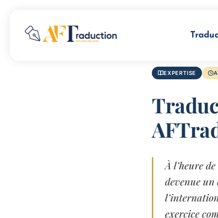
Traduc
EXPERTISE
A
Traduc
AFTrad
À l’heure de
devenue un e
l’internatio
exercice com