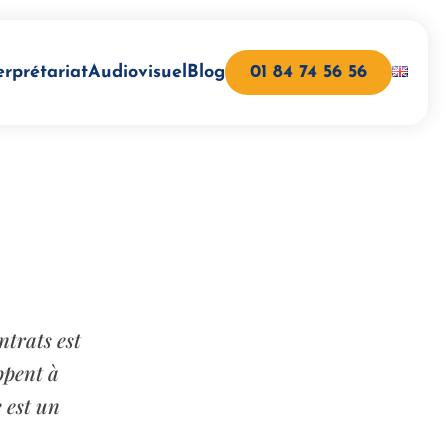
erprétariat
Audiovisuel
Blog
01 84 74 56 56
ntrats est
ppent à
 est un