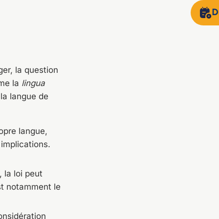
D
er, la question
me la
lingua
 la langue de
opre langue,
 implications.
 la loi peut
est notamment le
onsidération