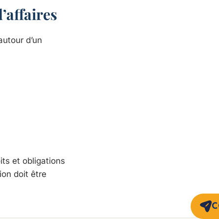
’affaires
autour d’un
its et obligations
ion doit être
C