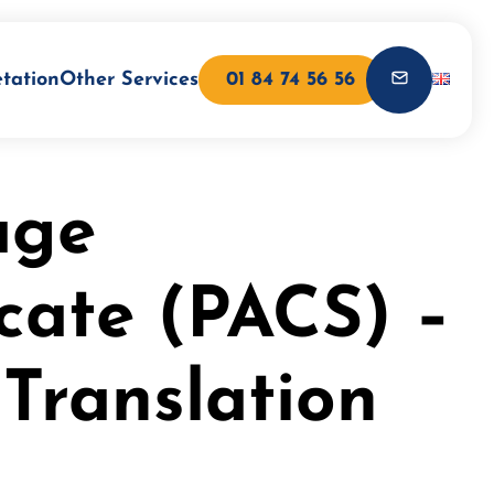
etation
Other Services
01 84 74 56 56
age
icate (PACS) –
Translation