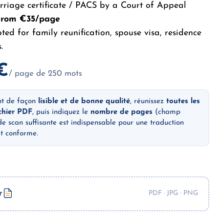
rriage certificate / PACS by a Court of Appeal
From €35/page
pted for family reunification, spouse visa, residence
.
€
/ page de 250 mots
nt de façon
lisible et de bonne qualité
, réunissez
toutes les
chier PDF
, puis indiquez le
nombre de pages
(champ
de scan suffisante est indispensable pour une traduction
et conforme.
r