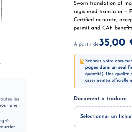
Sworn translation of ma
registered translator –
Certified accurate, acce
permit and CAF benefits
35,00
À partir de
Scannez votre docume
pages dans un seul fi
quantité). Une qualité 
assermentée officielle 
Document à traduire
toutes les
pour une
Sélectionner un fichie
egré
courrier