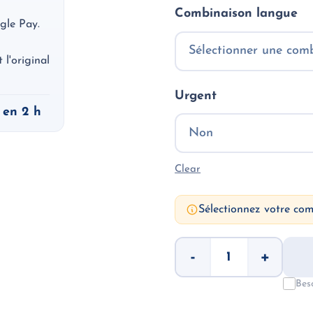
Combinaison langue
gle Pay.
l'original
Urgent
 en 2 h
Clear
Sélectionnez votre co
Marriage
-
+
Certificate
(PACS)
–
Bes
Sworn
Translation