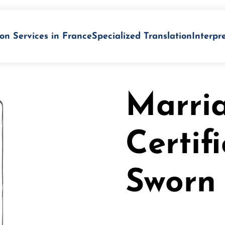
on Services in France
Specialized Translation
Interpr
Marri
Certif
Sworn 