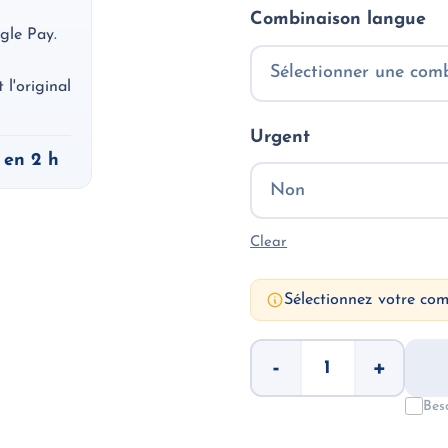
Combinaison langue
gle Pay.
l'original
Urgent
 en 2 h
Clear
Sélectionnez votre co
Academic
-
+
Transcripts
–
Sworn
Bes
Translation
quantity