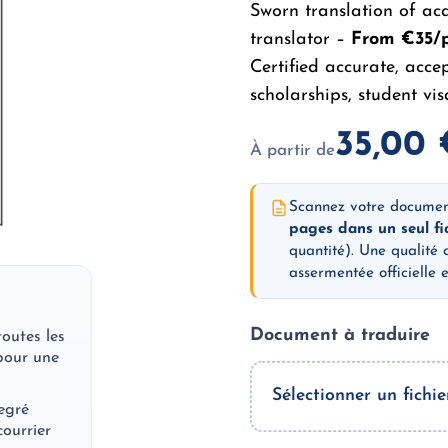
Sworn translation of ac
translator –
From €35/
Certified accurate, acce
scholarships, student vi
35,00
À partir de
Scannez votre docume
pages dans un seul fi
quantité). Une qualité 
assermentée officielle 
Document à traduire
toutes les
pour une
Sélectionner un fichie
egré
courrier