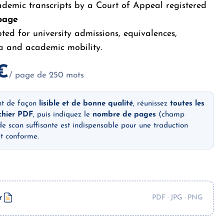
ademic transcripts by a Court of Appeal registered
page
pted for university admissions, equivalences,
sa and academic mobility.
€
/ page de 250 mots
nt de façon
lisible et de bonne qualité
, réunissez
toutes les
chier PDF
, puis indiquez le
nombre de pages
(champ
de scan suffisante est indispensable pour une traduction
et conforme.
r