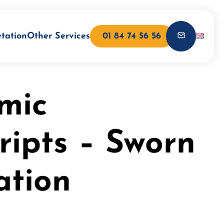
etation
Other Services
01 84 74 56 56
mic
ripts – Sworn
ation