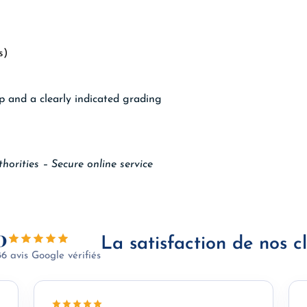
s)
mp and a clearly indicated grading
horities – Secure online service
0
La satisfaction de nos cl
86 avis Google vérifiés