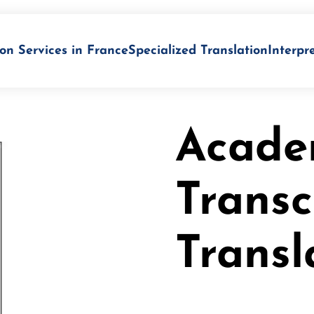
on Services in France
Specialized Translation
Interpr
Acade
Transc
Transl