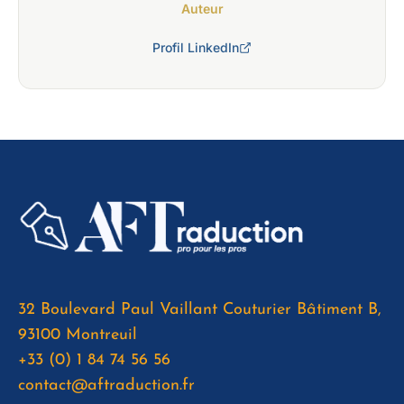
Auteur
Profil LinkedIn
32 Boulevard Paul Vaillant Couturier Bâtiment B,
93100 Montreuil
+33 (0) 1 84 74 56 56
contact@aftraduction.fr