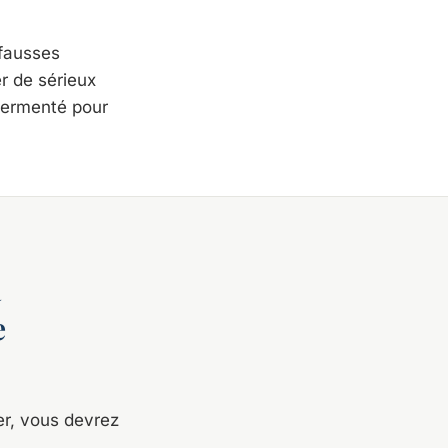
 fausses
r de sérieux
sermenté pour
a
e
er, vous devrez