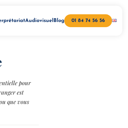
erprétariat
Audiovisuel
Blog
01 84 74 56 56
e
ntielle pour
ranger est
 ou que vous