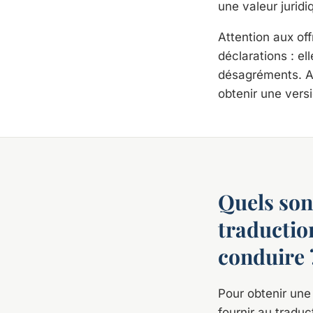
une valeur juridiq
Attention aux off
déclarations : el
désagréments. As
obtenir une vers
Quels son
traductio
conduire 
Pour obtenir une
fournir au tradu