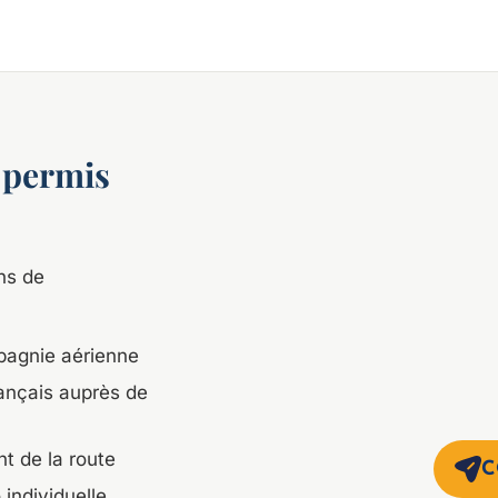
n permis
ns de
pagnie aérienne
ançais auprès de
nt de la route
C
individuelle