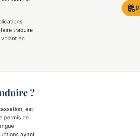
D
lications
faire traduire
 volant en
onduire ?
cassation, est
re permis de
langue
aductions ayant