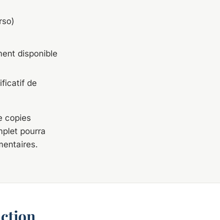
rso)
ent disponible
ficatif de
de copies
mplet pourra
mentaires.
ction