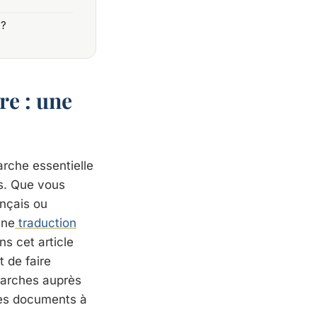
 ?
e : une
rche essentielle
s. Que vous
ançais ou
une
traduction
s cet article
 de faire
marches auprès
 les documents à